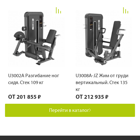
U3002A Разгибание ног
U3008A-JZ Жим от груди
сидя. Стек 109 кг
вертикальный. Стек 135
кг
ОТ
201 855 ₽
ОТ
212 935 ₽
Перейти в каталог